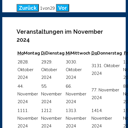
Zurück
Vor
1
von
29
Veranstaltungen im November
2024
Mo
Montag
Di
Dienstag
Mi
Mittwoch
Do
Donnerstag
Fr
28
28.
29
29.
30
30.
1
1
31
31. Oktober
Oktober
Oktober
Oktober
N
2024
2024
2024
2024
2
4
4.
5
5.
6
6.
8
8
7
7. November
November
November
November
N
2024
2024
2024
2024
2
11
11.
12
12.
13
13.
14
14.
1
November
November
November
November
N
2024
2024
2024
2024
2