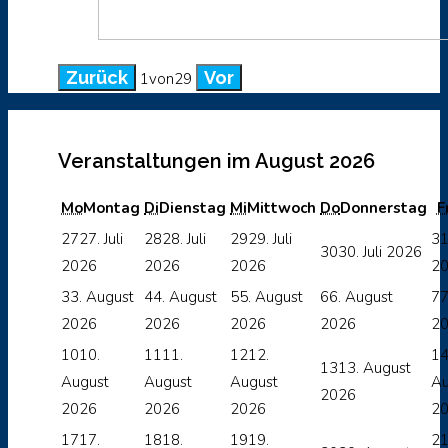
Zurück
Vor
1
von
29
Veranstaltungen im August 2026
Mo
Montag
Di
Dienstag
Mi
Mittwoch
Do
Donnerstag
F
27
27. Juli
28
28. Juli
29
29. Juli
3
30
30. Juli 2026
2026
2026
2026
2
3
3. August
4
4. August
5
5. August
6
6. August
7
7
2026
2026
2026
2026
2
10
10.
11
11.
12
12.
1
13
13. August
August
August
August
Au
2026
2026
2026
2026
2
17
17.
18
18.
19
19.
2