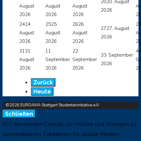
20
20. August
August
August
August
Au
2026
2026
2026
2026
2
24
24.
25
25.
26
26.
2
27
27. August
August
August
August
Au
2026
2026
2026
2026
2
31
31.
1
1.
2
2.
4
4
3
3. September
August
September
September
S
2026
2026
2026
2026
2
Zurück
Heute
©2026 EUROAVIA Stuttgart Studenteninitiative e.V.
Schließen
Wir verwenden Cookies, um Inhalte und Anzeigen zu
personalisieren, Funktionen für soziale Medien