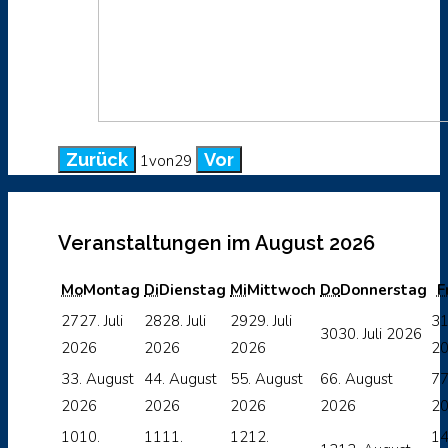
Zurück
Vor
1
von
29
Veranstaltungen im August 2026
Mo
Montag
Di
Dienstag
Mi
Mittwoch
Do
Donnerstag
F
27
27. Juli
28
28. Juli
29
29. Juli
3
30
30. Juli 2026
2026
2026
2026
2
3
3. August
4
4. August
5
5. August
6
6. August
7
7
2026
2026
2026
2026
2
10
10.
11
11.
12
12.
1