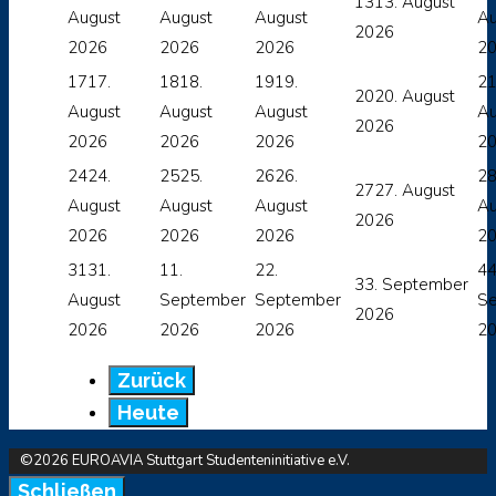
13
13. August
August
August
August
Au
2026
2026
2026
2026
2
17
17.
18
18.
19
19.
2
20
20. August
August
August
August
Au
2026
2026
2026
2026
2
24
24.
25
25.
26
26.
2
27
27. August
August
August
August
Au
2026
2026
2026
2026
2
31
31.
1
1.
2
2.
4
4
3
3. September
August
September
September
S
2026
2026
2026
2026
2
Zurück
Heute
©2026 EUROAVIA Stuttgart Studenteninitiative e.V.
Schließen