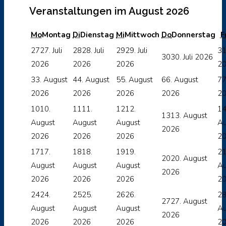
Veranstaltungen im August 2026
Mo
Montag
Di
Dienstag
Mi
Mittwoch
Do
Donnerstag
F
27
27. Juli
28
28. Juli
29
29. Juli
3
30
30. Juli 2026
2026
2026
2026
2
3
3. August
4
4. August
5
5. August
6
6. August
7
7
2026
2026
2026
2026
2
10
10.
11
11.
12
12.
1
13
13. August
August
August
August
Au
2026
2026
2026
2026
2
17
17.
18
18.
19
19.
2
20
20. August
August
August
August
Au
2026
2026
2026
2026
2
24
24.
25
25.
26
26.
2
27
27. August
August
August
August
Au
2026
2026
2026
2026
2